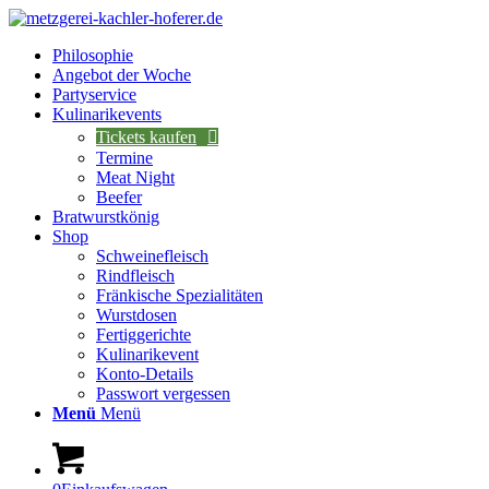
Philosophie
Angebot der Woche
Partyservice
Kulinarikevents
Tickets kaufen
Termine
Meat Night
Beefer
Bratwurstkönig
Shop
Schweinefleisch
Rindfleisch
Fränkische Spezialitäten
Wurstdosen
Fertiggerichte
Kulinarikevent
Konto-Details
Passwort vergessen
Menü
Menü