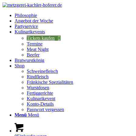
Philosophie
Angebot der Woche
Partyservice
Kulinarikevents
Tickets kaufen
Termine
Meat Night
Beefer
Bratwurstkönig
Shop
Schweinefleisch
Rindfleisch
Fränkische Spezialitäten
Wurstdosen
Fertiggerichte
Kulinarikevent
Konto-Details
Passwort vergessen
Menü
Menü