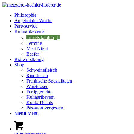
Philosophie
Angebot der Woche
Partyservice
Kulinarikevents
Tickets kaufen
Termine
Meat Night
Beefer
Bratwurstkönig
Shop
Schweinefleisch
Rindfleisch
Fränkische Spezialitäten
Wurstdosen
Fertiggerichte
Kulinarikevent
Konto-Details
Passwort vergessen
Menü
Menü