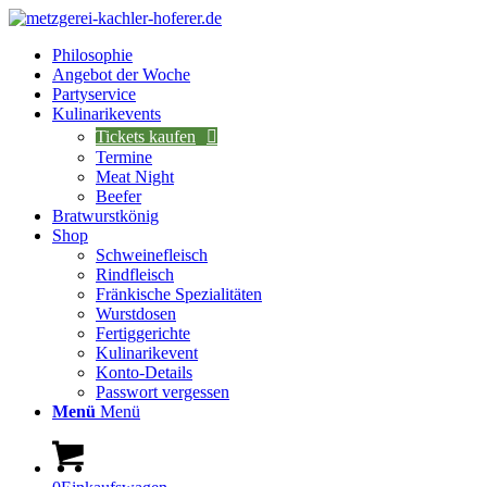
Philosophie
Angebot der Woche
Partyservice
Kulinarikevents
Tickets kaufen
Termine
Meat Night
Beefer
Bratwurstkönig
Shop
Schweinefleisch
Rindfleisch
Fränkische Spezialitäten
Wurstdosen
Fertiggerichte
Kulinarikevent
Konto-Details
Passwort vergessen
Menü
Menü