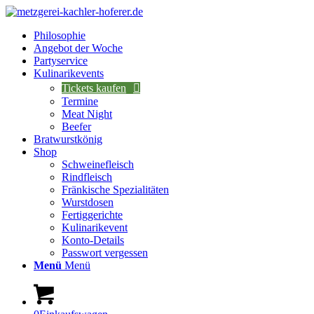
Philosophie
Angebot der Woche
Partyservice
Kulinarikevents
Tickets kaufen
Termine
Meat Night
Beefer
Bratwurstkönig
Shop
Schweinefleisch
Rindfleisch
Fränkische Spezialitäten
Wurstdosen
Fertiggerichte
Kulinarikevent
Konto-Details
Passwort vergessen
Menü
Menü