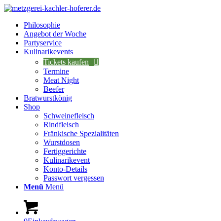
Philosophie
Angebot der Woche
Partyservice
Kulinarikevents
Tickets kaufen
Termine
Meat Night
Beefer
Bratwurstkönig
Shop
Schweinefleisch
Rindfleisch
Fränkische Spezialitäten
Wurstdosen
Fertiggerichte
Kulinarikevent
Konto-Details
Passwort vergessen
Menü
Menü