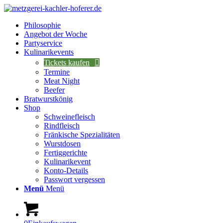
Philosophie
Angebot der Woche
Partyservice
Kulinarikevents
Tickets kaufen
Termine
Meat Night
Beefer
Bratwurstkönig
Shop
Schweinefleisch
Rindfleisch
Fränkische Spezialitäten
Wurstdosen
Fertiggerichte
Kulinarikevent
Konto-Details
Passwort vergessen
Menü
Menü