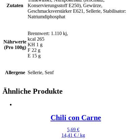
Zutaten
Konservierungsstoff E250), Gewürze,
Geschmacksverstärker E621, Sellerie, Stabilisator:
Natriumdiphosphat
Brennwert: 1.110 kj,
kcal 265
Nährwerte
KH 1 g
(Pro 100g)
F 22 g
E 15 g
Allergene
Sellerie, Senf
Ähnliche Produkte
Chili con Carne
5,69
€
14,41
€
/
kg