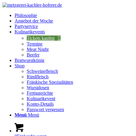
Philosophie
Angebot der Woche
Partyservice
Kulinarikevents
Tickets kaufen
Termine
Meat Night
Beefer
Bratwurstkönig
Shop
Schweinefleisch
Rindfleisch
Fränkische Spezialitäten
Wurstdosen
Fertiggerichte
Kulinarikevent
Konto-Details
Passwort vergessen
Menü
Menü