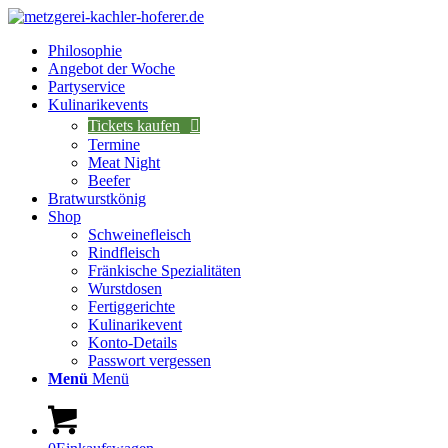
Philosophie
Angebot der Woche
Partyservice
Kulinarikevents
Tickets kaufen
Termine
Meat Night
Beefer
Bratwurstkönig
Shop
Schweinefleisch
Rindfleisch
Fränkische Spezialitäten
Wurstdosen
Fertiggerichte
Kulinarikevent
Konto-Details
Passwort vergessen
Menü
Menü