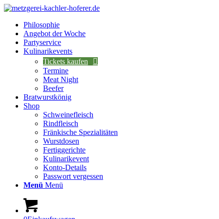
Philosophie
Angebot der Woche
Partyservice
Kulinarikevents
Tickets kaufen
Termine
Meat Night
Beefer
Bratwurstkönig
Shop
Schweinefleisch
Rindfleisch
Fränkische Spezialitäten
Wurstdosen
Fertiggerichte
Kulinarikevent
Konto-Details
Passwort vergessen
Menü
Menü