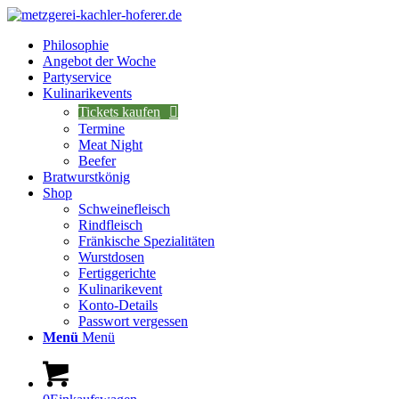
Philosophie
Angebot der Woche
Partyservice
Kulinarikevents
Tickets kaufen
Termine
Meat Night
Beefer
Bratwurstkönig
Shop
Schweinefleisch
Rindfleisch
Fränkische Spezialitäten
Wurstdosen
Fertiggerichte
Kulinarikevent
Konto-Details
Passwort vergessen
Menü
Menü