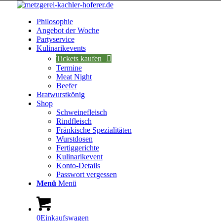
Philosophie
Angebot der Woche
Partyservice
Kulinarikevents
Tickets kaufen
Termine
Meat Night
Beefer
Bratwurstkönig
Shop
Schweinefleisch
Rindfleisch
Fränkische Spezialitäten
Wurstdosen
Fertiggerichte
Kulinarikevent
Konto-Details
Passwort vergessen
Menü
Menü
0
Einkaufswagen