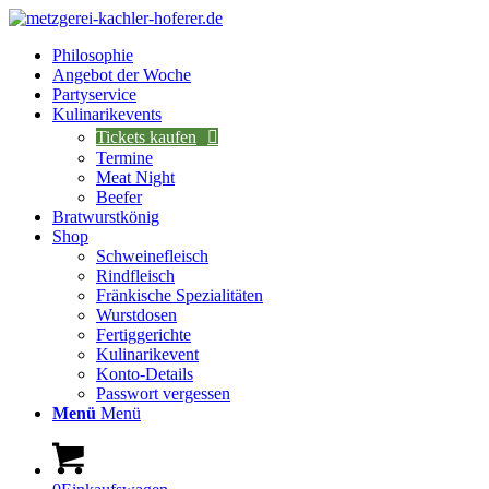
Philosophie
Angebot der Woche
Partyservice
Kulinarikevents
Tickets kaufen
Termine
Meat Night
Beefer
Bratwurstkönig
Shop
Schweinefleisch
Rindfleisch
Fränkische Spezialitäten
Wurstdosen
Fertiggerichte
Kulinarikevent
Konto-Details
Passwort vergessen
Menü
Menü