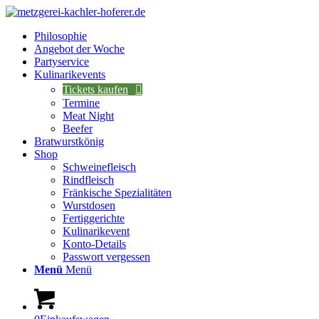
Philosophie
Angebot der Woche
Partyservice
Kulinarikevents
Tickets kaufen
Termine
Meat Night
Beefer
Bratwurstkönig
Shop
Schweinefleisch
Rindfleisch
Fränkische Spezialitäten
Wurstdosen
Fertiggerichte
Kulinarikevent
Konto-Details
Passwort vergessen
Menü
Menü