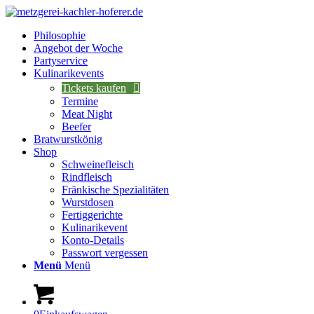
Philosophie
Angebot der Woche
Partyservice
Kulinarikevents
Tickets kaufen
Termine
Meat Night
Beefer
Bratwurstkönig
Shop
Schweinefleisch
Rindfleisch
Fränkische Spezialitäten
Wurstdosen
Fertiggerichte
Kulinarikevent
Konto-Details
Passwort vergessen
Menü
Menü