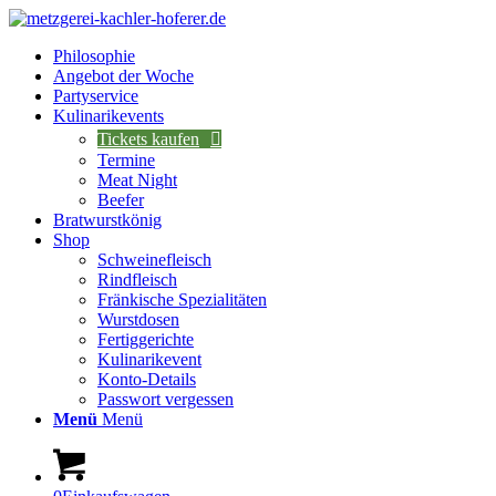
Philosophie
Angebot der Woche
Partyservice
Kulinarikevents
Tickets kaufen
Termine
Meat Night
Beefer
Bratwurstkönig
Shop
Schweinefleisch
Rindfleisch
Fränkische Spezialitäten
Wurstdosen
Fertiggerichte
Kulinarikevent
Konto-Details
Passwort vergessen
Menü
Menü