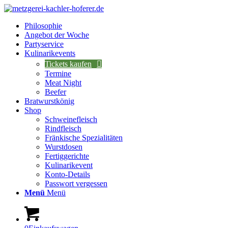
Philosophie
Angebot der Woche
Partyservice
Kulinarikevents
Tickets kaufen
Termine
Meat Night
Beefer
Bratwurstkönig
Shop
Schweinefleisch
Rindfleisch
Fränkische Spezialitäten
Wurstdosen
Fertiggerichte
Kulinarikevent
Konto-Details
Passwort vergessen
Menü
Menü