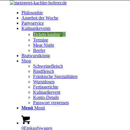
Philosophie
Angebot der Woche
Partyservice
Kulinarikevents
Tickets kaufen
Termine
Meat Night
Beefer
Bratwurstkönig
Shop
Schweinefleisch
Rindfleisch
Fränkische Spezialitäten
Wurstdosen
Fertiggerichte
Kulinarikevent
Konto-Details
Passwort vergessen
Menü
Menü
0
Einkaufswagen