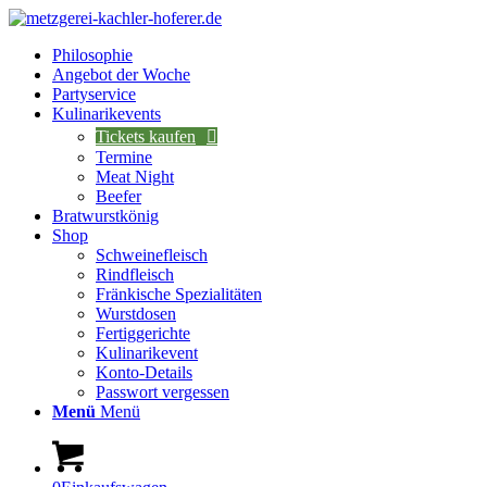
Philosophie
Angebot der Woche
Partyservice
Kulinarikevents
Tickets kaufen
Termine
Meat Night
Beefer
Bratwurstkönig
Shop
Schweinefleisch
Rindfleisch
Fränkische Spezialitäten
Wurstdosen
Fertiggerichte
Kulinarikevent
Konto-Details
Passwort vergessen
Menü
Menü