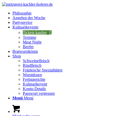
Philosophie
Angebot der Woche
Partyservice
Kulinarikevents
Tickets kaufen
Termine
Meat Night
Beefer
Bratwurstkönig
Shop
Schweinefleisch
Rindfleisch
Fränkische Spezialitäten
Wurstdosen
Fertiggerichte
Kulinarikevent
Konto-Details
Passwort vergessen
Menü
Menü