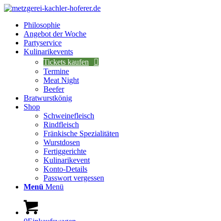
Philosophie
Angebot der Woche
Partyservice
Kulinarikevents
Tickets kaufen
Termine
Meat Night
Beefer
Bratwurstkönig
Shop
Schweinefleisch
Rindfleisch
Fränkische Spezialitäten
Wurstdosen
Fertiggerichte
Kulinarikevent
Konto-Details
Passwort vergessen
Menü
Menü