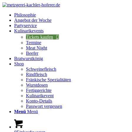
Philosophie
Angebot der Woche
Partyservice
Kulinarikevents
Tickets kaufen
Termine
Meat Night
Beefer
Bratwurstkönig
Shop
Schweinefleisch
Rindfleisch
Fränkische Spezialitäten
Wurstdosen
Fertiggerichte
Kulinarikevent
Konto-Details
Passwort vergessen
Menü
Menü