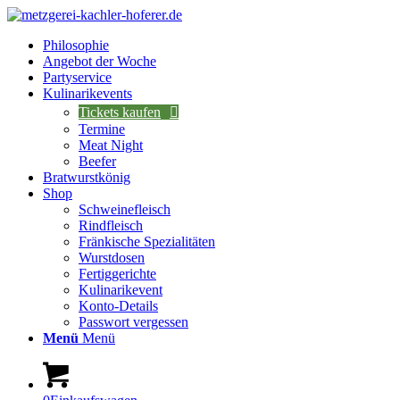
Philosophie
Angebot der Woche
Partyservice
Kulinarikevents
Tickets kaufen
Termine
Meat Night
Beefer
Bratwurstkönig
Shop
Schweinefleisch
Rindfleisch
Fränkische Spezialitäten
Wurstdosen
Fertiggerichte
Kulinarikevent
Konto-Details
Passwort vergessen
Menü
Menü