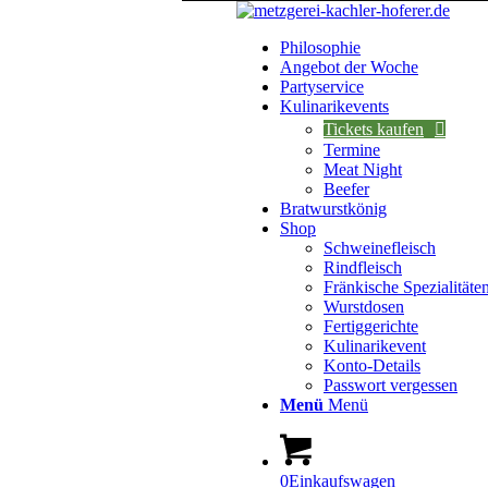
Philosophie
Angebot der Woche
Partyservice
Kulinarikevents
Tickets kaufen
Termine
Meat Night
Beefer
Bratwurstkönig
Shop
Schweinefleisch
Rindfleisch
Fränkische Spezialitäte
Wurstdosen
Fertiggerichte
Kulinarikevent
Konto-Details
Passwort vergessen
Menü
Menü
0
Einkaufswagen