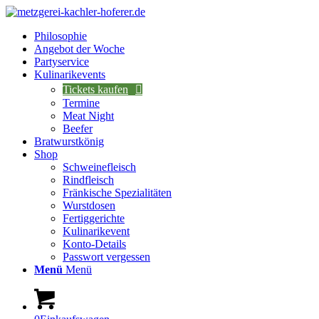
Philosophie
Angebot der Woche
Partyservice
Kulinarikevents
Tickets kaufen
Termine
Meat Night
Beefer
Bratwurstkönig
Shop
Schweinefleisch
Rindfleisch
Fränkische Spezialitäten
Wurstdosen
Fertiggerichte
Kulinarikevent
Konto-Details
Passwort vergessen
Menü
Menü