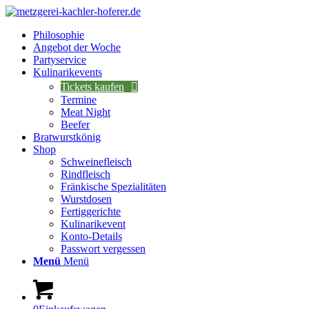
Philosophie
Angebot der Woche
Partyservice
Kulinarikevents
Tickets kaufen
Termine
Meat Night
Beefer
Bratwurstkönig
Shop
Schweinefleisch
Rindfleisch
Fränkische Spezialitäten
Wurstdosen
Fertiggerichte
Kulinarikevent
Konto-Details
Passwort vergessen
Menü
Menü