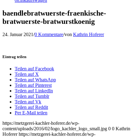
0
Einkaufswagen
baendlebratwuerste-fraenkische-
bratwuerste-bratwurstkoenig
24. Januar 2021
/
0 Kommentare
/
von
Kathrin Hoferer
Eintrag teilen
Teilen auf Facebook
Teilen auf X
Teilen auf WhatsApp
Teilen auf Pinterest
Teilen auf LinkedIn
Teilen auf Tumblr
Teilen auf Vk
Teilen auf Reddit
Per E-Mail teilen
https://metzgerei-kachler-hoferer.de/wp-
content/uploads/2016/02/logo_kachler_logo_small.jpg
0
0
Kathrin
Hoferer
https://metzgerei-kachler-hoferer.de/wp-