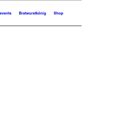
kevents
Bratwurstkönig
Shop