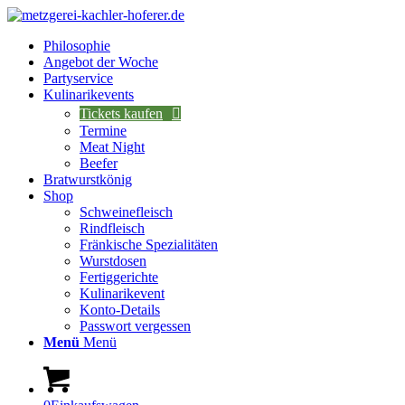
Philosophie
Angebot der Woche
Partyservice
Kulinarikevents
Tickets kaufen
Termine
Meat Night
Beefer
Bratwurstkönig
Shop
Schweinefleisch
Rindfleisch
Fränkische Spezialitäten
Wurstdosen
Fertiggerichte
Kulinarikevent
Konto-Details
Passwort vergessen
Menü
Menü