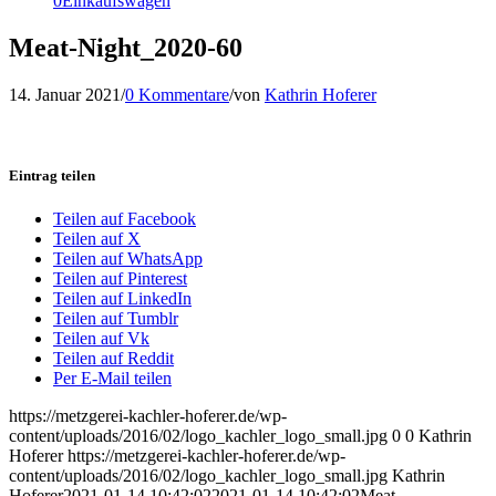
0
Einkaufswagen
Meat-Night_2020-60
14. Januar 2021
/
0 Kommentare
/
von
Kathrin Hoferer
Eintrag teilen
Teilen auf Facebook
Teilen auf X
Teilen auf WhatsApp
Teilen auf Pinterest
Teilen auf LinkedIn
Teilen auf Tumblr
Teilen auf Vk
Teilen auf Reddit
Per E-Mail teilen
https://metzgerei-kachler-hoferer.de/wp-
content/uploads/2016/02/logo_kachler_logo_small.jpg
0
0
Kathrin
Hoferer
https://metzgerei-kachler-hoferer.de/wp-
content/uploads/2016/02/logo_kachler_logo_small.jpg
Kathrin
Hoferer
2021-01-14 10:42:02
2021-01-14 10:42:02
Meat-