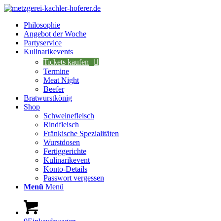
Philosophie
Angebot der Woche
Partyservice
Kulinarikevents
Tickets kaufen
Termine
Meat Night
Beefer
Bratwurstkönig
Shop
Schweinefleisch
Rindfleisch
Fränkische Spezialitäten
Wurstdosen
Fertiggerichte
Kulinarikevent
Konto-Details
Passwort vergessen
Menü
Menü