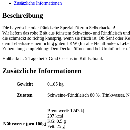
Zusätzliche Informationen
Beschreibung
Die bayerische oder fränkische Spezialität zum Selberbacken!
Wir liefern das rohe Brät aus feinstem Schweine- und Rindfleisch und
die schmeckt so richtig knusprig, wenn sie frisch ist. Ob Senf oder Ke
dem Leberkäse einen richtig guten LKW (für alle Nichtfranken: Leberk
Zubereitungsempfehlung: Den Deckel öffnen und bei Umluft mit ca. 
Haltbarkeit: 5 Tage bei 7 Grad Celsius im Kühlschrank
Zusätzliche Informationen
Gewicht
0,185 kg
Zutaten
Schweine-/Rindfleisch 80 %, Trinkwasser, Ni
Brennwerit: 1243 kj
297 kcal
KG: 0,5 g
Nährwerte (pro 100g)
Fett: 25 g