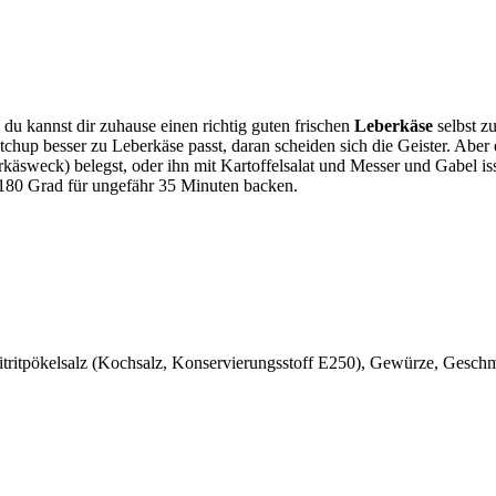
 du kannst dir zuhause einen richtig guten frischen
Leberkäse
selbst z
tchup besser zu Leberkäse passt, daran scheiden sich die Geister. Aber 
äsweck) belegst, oder ihn mit Kartoffelsalat und Messer und Gabel isst
180 Grad für ungefähr 35 Minuten backen.
tritpökelsalz (Kochsalz, Konservierungsstoff E250), Gewürze, Geschma