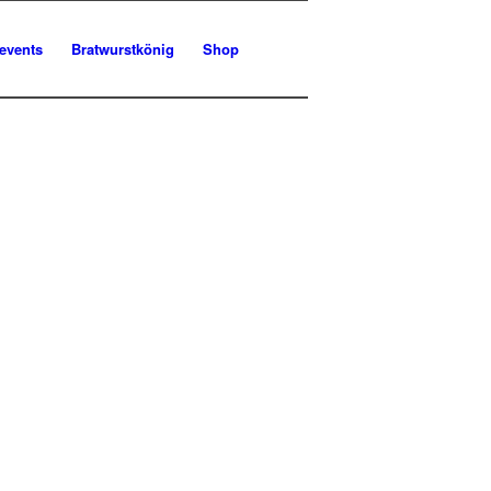
kevents
Bratwurstkönig
Shop