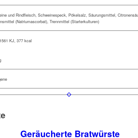
ne und Rindfleisch, Schweinespeck, Pökelsalz, Säurungsmittel, Citronensä
nsmittel (Natriumascorbat), Trennmittel (Starterkulturen)
1561 KJ, 377 kcal
g
gene
te
Geräucherte Bratwürste